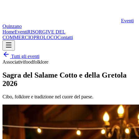
Eventi
Quinzano
Home
Eventi
RISORGIVE DEL
COMMERCIO
PROLOCO
Contatti
Tutti gli eventi
Associativi
food
folklore
Sagra del Salame Cotto e della Gretola
2026
Cibo, folklore e tradizione nel cuore del paese.